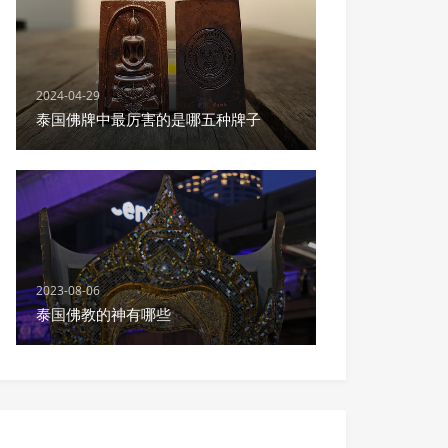
2024-04-29
泰国佛牌中最厉害的是哪五种牌子
2023-08-06
泰国佛教的神有哪些